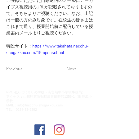
ご登録いただいた自動返信のメールにアーカ
イブス視聴用のURLが記載されておりますの
で、そちらよりご視聴ください。なお、上記
は一般の方のみ対象です。在校生の皆さまは
これまで通り、授業開始前に配信している授
業案内メールよりご視聴ください。
特設サイト：
https://www.takahata.necchu-
shogakkou.com/15-openschool
Previous
Next
NPO法人はじまりの学校（高畠熱中小学校事務局）
​アクセス：山形県東置賜郡高畠町時沢1256-1（旧時沢小
学校）
MAIL：
info@necchu-shogakkou.com
TEL：0238-33-9392