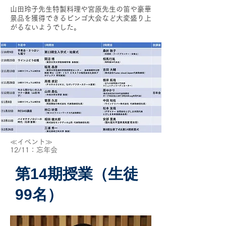
山田玲子先生特製料理や宮原先生の笛や豪華
景品を獲得できるビンゴ大会など大変盛り上
がるないようでした
​。
≪イベント≫
12/11：忘年会
第14期授業（生徒
99名）