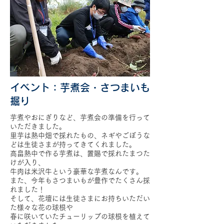
イベント：芋煮会・さつまいも
掘り
芋煮やおにぎりなど、芋煮会の準備を行って
いただきました。
里芋は熱中畑で採れたもの、ネギやごぼうな
どは生徒さまが持ってきてくれました。
高畠熱中で作る芋煮は、置賜で採れたまつた
けが入り、
牛肉は米沢牛という豪華な芋煮なんです。
また、今年もさつまいもが豊作でたくさん採
れました！
そして、花壇には生徒さまにお持ちいただい
た様々な花の球根や
春に咲いていたチューリップの球根を植えて