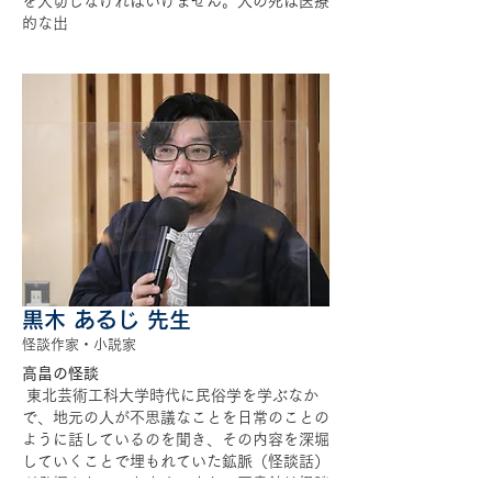
を大切しなければいけません。人の死は医療
的な出
黒木 あるじ 先生
​怪談作家・小説家
高畠の怪談
東北芸術工科大学時代に民俗学を学ぶなか
で、地元の人が不思議なことを日常のことの
ように話しているのを聞き、その内容を深堀
していくことで埋もれていた鉱脈（怪談話）
が発掘されていきます。また、図書館は怪談