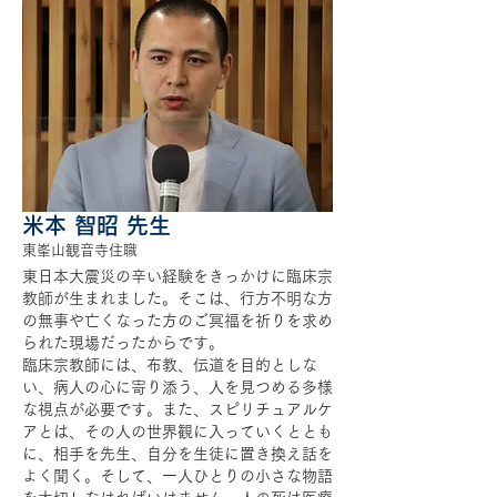
米本 智昭 先生
東峯山観音寺住職
東日本大震災の辛い経験をきっかけに臨床宗
教師が生まれました。そこは、行方不明な方
の無事や亡くなった方のご冥福を祈りを求め
られた現場だったからです。
臨床宗教師には、布教、伝道を目的としな
い、病人の心に寄り添う、人を見つめる多様
な視点が必要です。また、スピリチュアルケ
アとは、その人の世界観に入っていくととも
に、相手を先生、自分を生徒に置き換え話を
よく聞く。そして、一人ひとりの小さな物語