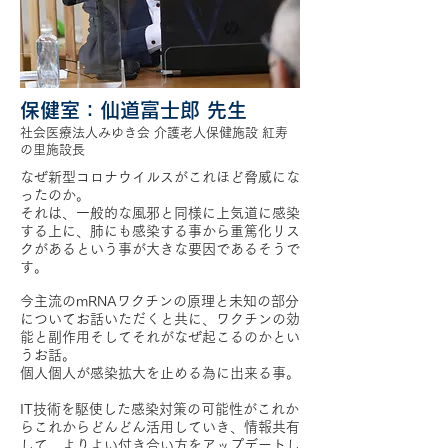
保健室：仙道富士郎 先生
社会医療法人みゆき会 介護老人保健施設 紅寿
の里施設長
なぜ新型コロナウイルスがこれほど脅威にな
ったのか。
それは、一般的な風邪と同様に上気道に感染
する上に、肺にも感染する事から重篤化リス
クがあるという事が大きな要因であるそうで
す。
今主流のmRNAワクチンの原理と未知の部分
についてお話いただくと共に、ワクチンの効
能と副作用そしてそれがなぜ起こるのかとい
うお話。
個人個人が感染拡大を止める為に出来る事。
IT技術を駆使した感染対策の可能性がこれか
らこれからどんどん活用していき、情報共有
して、よりよい付き合い方をアップデートし