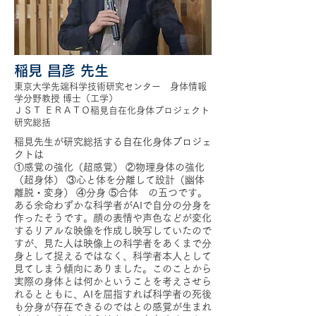
稲見 昌彦 先生
東京大学先端科学技術研究センター 身体情報
学分野教授 博士（工学）
ＪＳＴ ＥＲＡＴＯ稲見自在化身体プロジェクト
研究総括
稲見先生が研究総括する自在化身体プロジェ
クトは
①感覚の強化（超感覚） ②物理身体の強化
（超身体） ③心と体を分離して設計（幽体
離脱・変身） ④分身 ⑤合体 の五つです。
ある余命わずかな科学者がAIで自分の分身を
作ったそうです。顔の表情や声色などが変化
するリアルな映像を作成し映写していたので
すが、見た人は映像上の科学者をあくまで分
身として捉えるではなく、科学者本人として
見てしまう傾向にありました。このことから
実際の身体とは何かということを考えさせら
れるとともに、AIを屈指すれば科学者の死後
も分身が存在できるのではとの感覚が生まれ