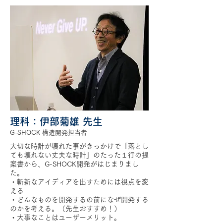
理科：伊部菊雄 先生
G-SHOCK 構造開発担当者
大切な時計が壊れた事がきっかけで「落とし
ても壊れない丈夫な時計」のたった１行の提
案書から、G-SHOCK開発がはじまりまし
た。
・斬新なアイディアを出すためには視点を変
える
・どんなものを開発するの前になぜ開発する
のかを考える。（先生おすすめ！）
・大事なことはユーザーメリット。