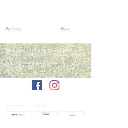
Previous
Next
NPO法人はじまりの学校（高畠熱中小学校事務局）
​アクセス：山形県東置賜郡高畠町時沢1256-1（旧時沢小
学校）
MAIL：
info@necchu-shogakkou.com
TEL：0238-33-9392
サテライトオフィス入居企業